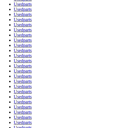
Usedparts
Usedparts
Usedparts
Usedparts
Usedparts
Usedparts
Usedparts
Usedparts
Usedparts
Usedparts
Usedparts
Usedparts
Usedparts
Usedparts
Usedparts
Usedparts
Usedparts
Usedparts
Usedparts
Usedparts
Usedparts
Usedparts
Usedparts
Usedparts
Usedparts