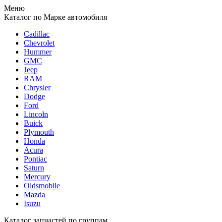
Меню
Каталог
по Марке автомобиля
Cadillac
Chevrolet
Hummer
GMC
Jeep
RAM
Chrysler
Dodge
Ford
Lincoln
Buick
Plymouth
Honda
Acura
Pontiac
Saturn
Mercury
Oldsmobile
Mazda
Isuzu
Каталог
запчастей по группам