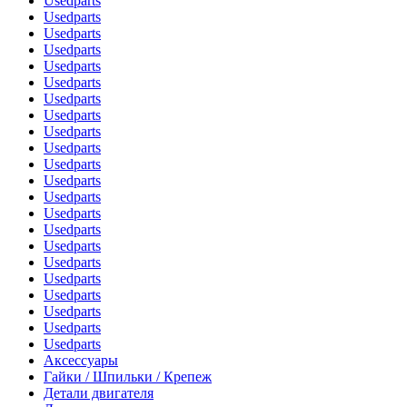
Usedparts
Usedparts
Usedparts
Usedparts
Usedparts
Usedparts
Usedparts
Usedparts
Usedparts
Usedparts
Usedparts
Usedparts
Usedparts
Usedparts
Usedparts
Usedparts
Usedparts
Usedparts
Usedparts
Usedparts
Usedparts
Usedparts
Аксессуары
Гайки / Шпильки / Крепеж
Детали двигателя