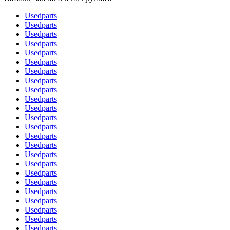
Usedparts
Usedparts
Usedparts
Usedparts
Usedparts
Usedparts
Usedparts
Usedparts
Usedparts
Usedparts
Usedparts
Usedparts
Usedparts
Usedparts
Usedparts
Usedparts
Usedparts
Usedparts
Usedparts
Usedparts
Usedparts
Usedparts
Usedparts
Usedparts