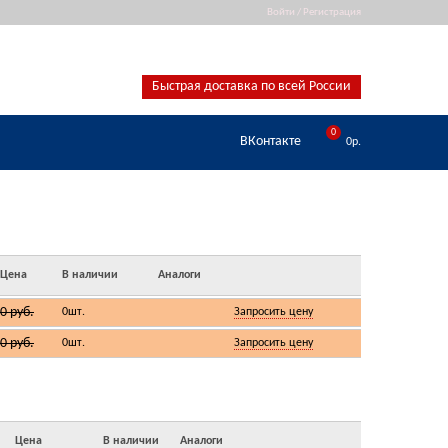
Войти
/
Регистрация
Новости
Оплата и доставка
Контакты
Быстрая доставка по всей России
0
ВКонтакте
0р.
Цена
В наличии
Аналоги
0 руб.
0шт.
Запросить цену
0 руб.
0шт.
Запросить цену
Цена
В наличии
Аналоги