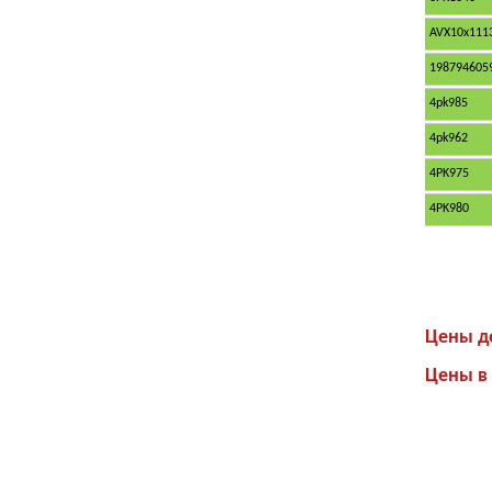
AVX10x111
198794605
4pk985
4pk962
4PK975
4PK980
Цены де
Цены в 