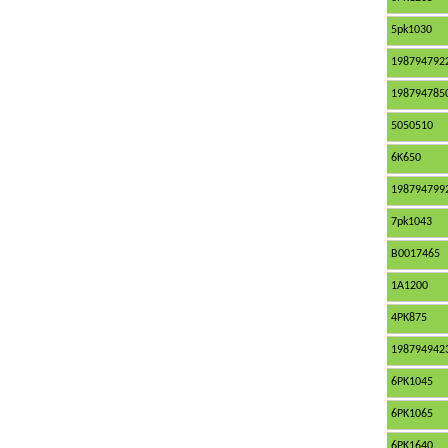
5pk1030
198794792
198794785
5050510
6K650
198794799
7pk1043
B0017465
1A1200
4PK875
198794942
6PK1045
6PK1065
6PK1640