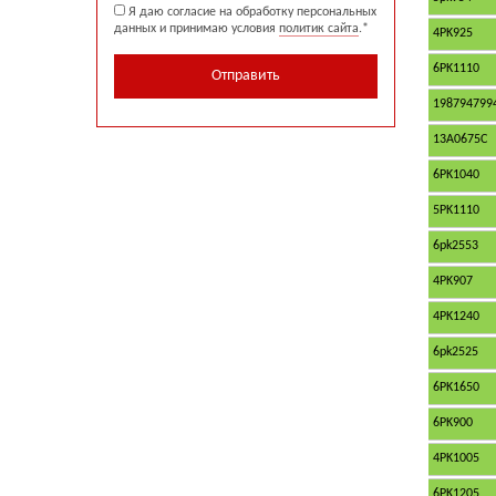
Я даю согласие на обработку персональных
*
данных и принимаю условия
политик сайта
.
4PK925
6PK1110
198794799
13A0675C
6PK1040
5PK1110
6pk2553
4PK907
4PK1240
6pk2525
6PK1650
6PK900
4PK1005
6PK1205