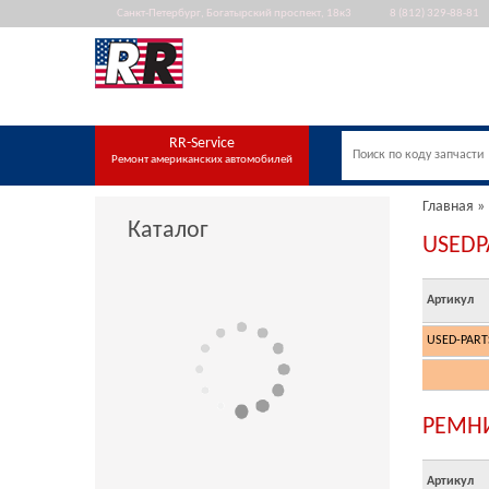
Санкт-Петербург, Богатырский проспект, 18к3
8 (812) 329-88-81
Автозапчасти для
американских
автомобилей
RR-Service
Ремонт американских автомобилей
Главная
»
Каталог
USEDP
Артикул
USED-PART
РЕМНИ
Артикул