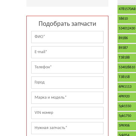
4781570AB
58610
Подобрать запчасти
534012430
89286
89387
T38188
534028610
T38158
6PK1113
4PK920
5pk1550
5pk1750
5PK906
5pk954