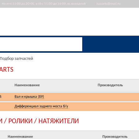
пн-пт с 11-00 до 20-00, в сб с 11-00 до 16-00, вс выходной
boparts@mail.ru
О компании
Подбор запчастей
ARTS
Наименование
Производитель
S
Вал и крышка (БУ)
Дифференциал заднего моста б/у
 / РОЛИКИ / НАТЯЖИТЕЛИ
Наименование
Производитель